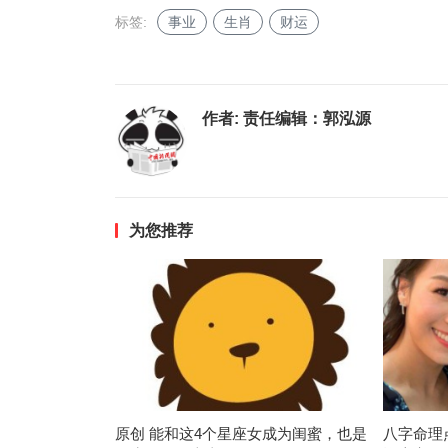
标签:
事业
生肖
财运
作者:
责任编辑：郭泓源
为您推荐
原创 能和这4个星座女成为闺蜜，也是
八字命理