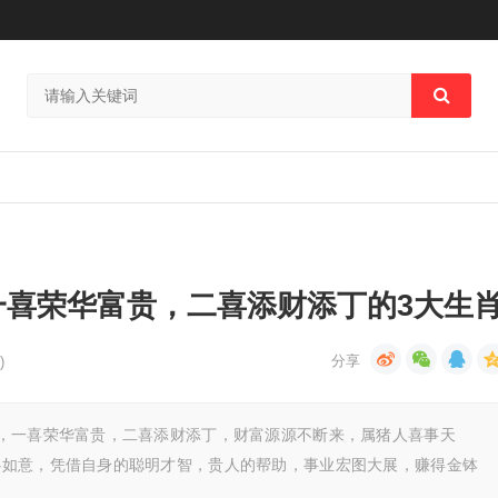
一喜荣华富贵，二喜添财添丁的3大生
)
，一喜荣华富贵，二喜添财添丁，财富源源不断来，属猪人喜事天
心如意，凭借自身的聪明才智，贵人的帮助，事业宏图大展，赚得金钵