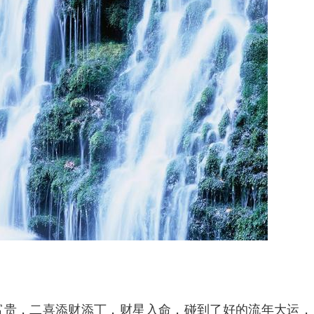
富贵，二喜添财添丁，财星入命，碰到了好的流年大运，