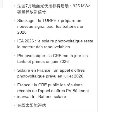
法国7月地面光伏招标将启动：925 MWc
容量释放新信号
Stockage : le TURPE 7 prépare un
nouveau signal pour les batteries en
2026
IEA 2026 : le solaire photovoltaïque reste
，
le moteur des renouvelables
Photovoltaïque : la CRE met à jour les
tarifs et primes en juin 2026
Solaire en France : un appel d’offres
photovoltaïque prévu en juillet 2026
France : la CRE publie les résultats
récents de l’appel d’offres PV Bâtiment
iearwat.fr - Batterie solaire
在线太阳能评估