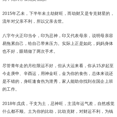
2015年乙未，下半年未土劫财旺，而劫财又是专克财星的，
流年对父亲不利，所以父亲去世。
八字午火正印当令，印为忌神，印又代表母亲，说明母亲容
易拖累自己，给自己带来压力。实际上正是如此，妈妈身体
也不好，眼睛做了两次手术。
尽管青年走的月柱限运不好，但从大运来看，你从15岁起至
今走庚申、辛酉运，用神金旺，金为你的食伤，总体来说还
是不错的，身旺逢食伤为泄秀，家人能助你找到在国企上班
的工作。
2018年戊戌，干支为土，忌神旺，主流年运气差，自然感觉
什么都不顺。土为你的比劫，比劫克财，对财运不利，为钱