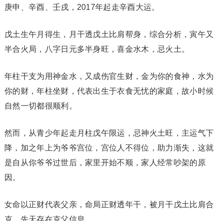
庚申、辛酉、壬戌，2017年起走辛酉大运。
戊土生午月得生，月干透戊土比肩帮身，综合分析，寅午又
半合火局，八字日元多半身旺，喜金水木，忌火土。
年柱干支为用神金水，又成伤官生财，金为你的食神，水为
你的财，年柱坐财，代表出生于衣食无忧的家庭，故小时候
自然一切都很顺利。
然而，从青少年起走月柱戊午限运，忌神火土旺，主运气下
降，加之年上为爷爷宫位，宫位人不得位，助力渐失，这就
是自从你爷爷过世后，家里开始不顺，家人经常吵架的原
因。
女命以正财代表父亲，命局正财透年干，被月干戊土比肩合
克，先天存在克父信息。