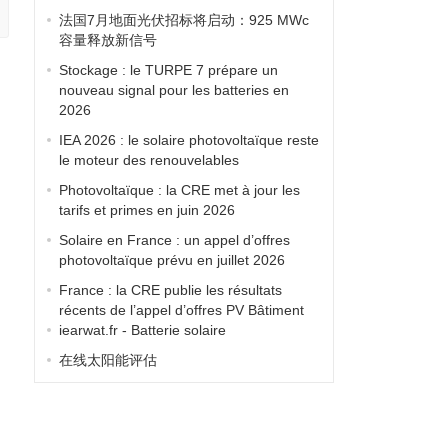
法国7月地面光伏招标将启动：925 MWc
容量释放新信号
Stockage : le TURPE 7 prépare un
nouveau signal pour les batteries en
2026
IEA 2026 : le solaire photovoltaïque reste
le moteur des renouvelables
Photovoltaïque : la CRE met à jour les
tarifs et primes en juin 2026
Solaire en France : un appel d’offres
photovoltaïque prévu en juillet 2026
France : la CRE publie les résultats
récents de l’appel d’offres PV Bâtiment
iearwat.fr - Batterie solaire
在线太阳能评估