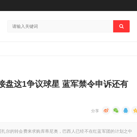
接盘这1争议球星 蓝军禁令申诉还有
售阿扎尔的转会费来求购库蒂尼奥，巴西人已经不在红蓝军团的计划之中