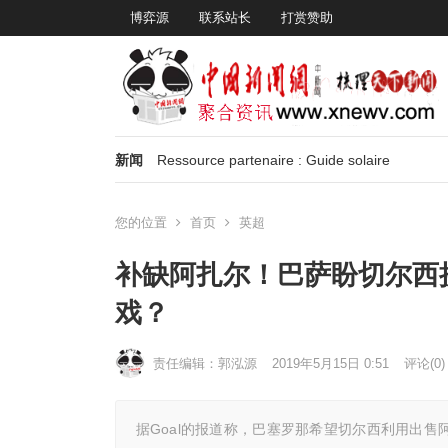
博弈源
联系站长
打赏赞助
新闻
Ressource partenaire : Guide solaire
您的位置
首页
英超
补缺阿扎尔！巴萨盼切尔西
戏？
责任编辑：郭泓源
2019年5月15日 0:51
评论(0)
据Goal的报道称，巴塞罗那希望切尔西利用出