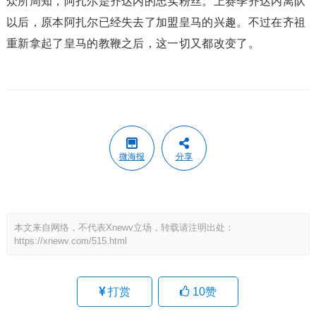
众所周知，阿扎尔是齐达内的忠实粉丝。上赛季齐达内离队
以后，原本阿扎尔已经失去了加盟皇马的兴趣。不过在齐祖
重新拿起了皇马的教鞭之后，这一切又都改变了。
微海报
分享
本文来自网络，不代表Xnewv立场，转载请注明出处：
https://xnewv.com/515.html
打赏
10
赞