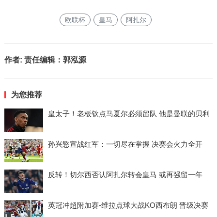
欧联杯
皇马
阿扎尔
作者:
责任编辑：郭泓源
为您推荐
皇太子！老板钦点马夏尔必须留队 他是曼联的贝利
孙兴慜宣战红军：一切尽在掌握 决赛会火力全开
反转！切尔西否认阿扎尔转会皇马 或再强留一年
英冠冲超附加赛-维拉点球大战KO西布朗 晋级决赛