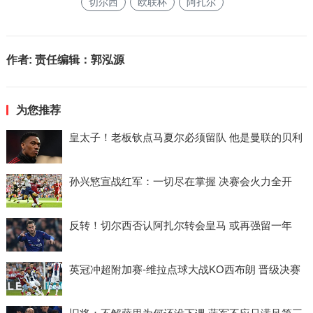
切尔西
欧联杯
阿扎尔
作者:
责任编辑：郭泓源
为您推荐
皇太子！老板钦点马夏尔必须留队 他是曼联的贝利
孙兴慜宣战红军：一切尽在掌握 决赛会火力全开
反转！切尔西否认阿扎尔转会皇马 或再强留一年
英冠冲超附加赛-维拉点球大战KO西布朗 晋级决赛