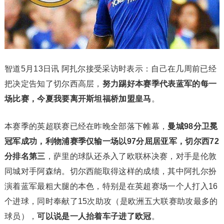
智道5月13日讯 阿扎尔接受采访时表示：自己在几周前已经
把决定告知了切尔西高层，
努力踢好本赛季代表蓝军的每一
场比赛，今夏我要离开斯坦福桥加盟皇马
。
本赛季的英超联赛已经在昨晚全部落下帷幕，
曼城98分卫冕
冠军成功，利物浦赛季仅输一场以97分屈居亚军，切尔西72
分排名第三
，萨里的球队还杀入了欧联杯决赛，对手是伦敦
同城对手阿森纳。切尔西能取得这样的成绩，其中阿扎尔扮
演着蓝军最粗大腿的本色，特别是在英超赛场一个人打入16
个进球，同时奉献了15次助攻（是欧洲五大联赛助攻最多的
球员），
可以说是一人抬着车子进了欧冠
。