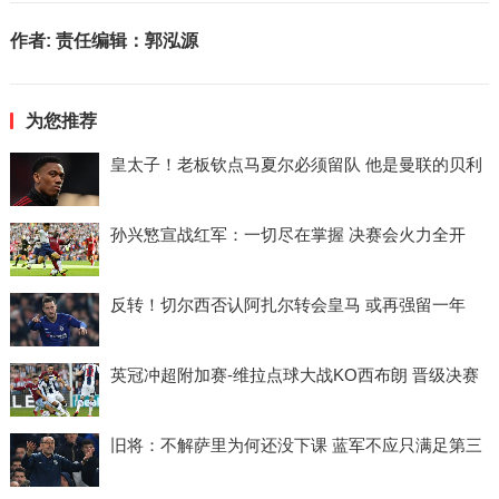
作者:
责任编辑：郭泓源
为您推荐
皇太子！老板钦点马夏尔必须留队 他是曼联的贝利
孙兴慜宣战红军：一切尽在掌握 决赛会火力全开
反转！切尔西否认阿扎尔转会皇马 或再强留一年
英冠冲超附加赛-维拉点球大战KO西布朗 晋级决赛
旧将：不解萨里为何还没下课 蓝军不应只满足第三