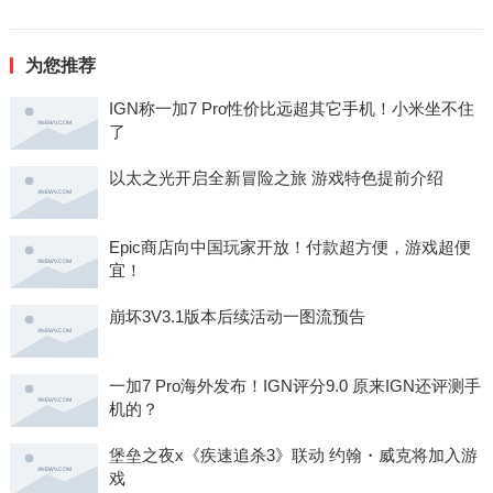
为您推荐
IGN称一加7 Pro性价比远超其它手机！小米坐不住
了
以太之光开启全新冒险之旅 游戏特色提前介绍
Epic商店向中国玩家开放！付款超方便，游戏超便
宜！
崩坏3V3.1版本后续活动一图流预告
一加7 Pro海外发布！IGN评分9.0 原来IGN还评测手
机的？
堡垒之夜x《疾速追杀3》联动 约翰・威克将加入游
戏