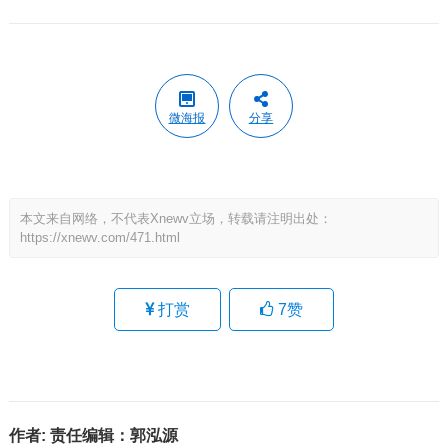
微海报
分享
本文来自网络，不代表Xnewv立场，转载请注明出处：
https://xnewv.com/471.html
打赏
7
赞
作者:
责任编辑：郭泓源