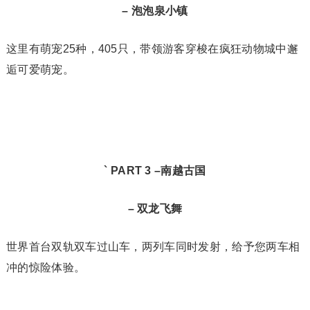
– 泡泡泉小镇
这里有萌宠25种，405只，带领游客穿梭在疯狂动物城中邂
逅可爱萌宠。
` PART 3 –
南越古国
– 双龙飞舞
世界首台双轨双车过山车，两列车同时发射，给予您两车相
冲的惊险体验。