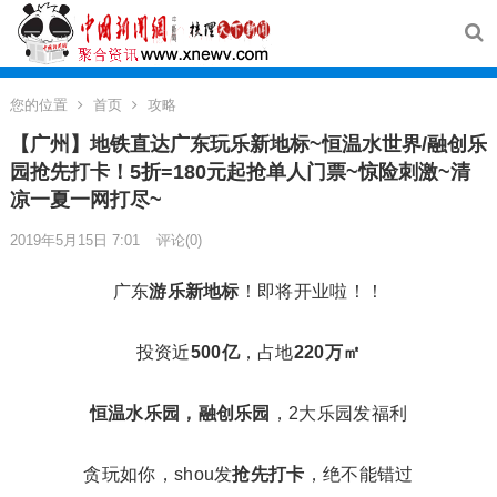
您的位置
首页
攻略
【广州】地铁直达广东玩乐新地标~恒温水世界/融创乐
园抢先打卡！5折=180元起抢单人门票~惊险刺激~清
凉一夏一网打尽~
2019年5月15日 7:01
评论(0)
广东
游乐新地标
！即将开业啦！！
投资近
500亿
，占地
220万㎡
恒温水乐园，融创乐园
，2大乐园发福利
贪玩如你，shou发
抢先打卡
，绝不能错过