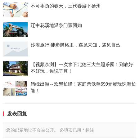
为您推荐
瑞典个人旅游签证申请经验整理
不可辜负的春天，三代春游下扬州
辽中花溪地温泉门票团购
沙漠旅行|徒步腾格里，遇见未知，遇见自己
【视频亲测】一次拿下北德三大主题乐园！到底好
不好玩，你说了算！
错峰出游～欢聚长隆！家庭票低至699元畅玩珠海长
隆！