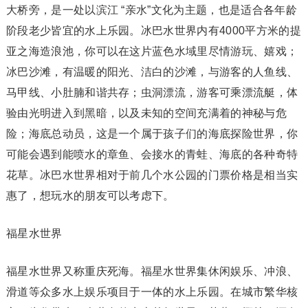
大桥旁，是一处以滨江 “亲水”文化为主题，也是适合各年龄
阶段老少皆宜的水上乐园。冰巴水世界内有4000平方米的提
亚之海造浪池，你可以在这片蓝色水域里尽情游玩、嬉戏；
冰巴沙滩，有温暖的阳光、洁白的沙滩，与游客的人鱼线、
马甲线、小肚腩和谐共存；虫洞漂流，游客可乘漂流艇，体
验由光明进入到黑暗，以及未知的空间充满着的神秘与危
险；海底总动员，这是一个属于孩子们的海底探险世界，你
可能会遇到能喷水的章鱼、会接水的青蛙、海底的各种奇特
花草。冰巴水世界相对于前几个水公园的门票价格是相当实
惠了，想玩水的朋友可以考虑下。
福星水世界
福星水世界又称重庆死海。福星水世界集休闲娱乐、冲浪、
滑道等众多水上娱乐项目于一体的水上乐园。在城市繁华核