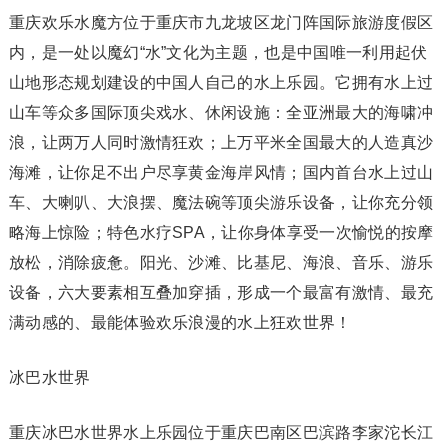
重庆欢乐水魔方位于重庆市九龙坡区龙门阵国际旅游度假区
内，是一处以魔幻“水”文化为主题，也是中国唯一利用起伏
山地形态规划建设的中国人自己的水上乐园。它拥有水上过
山车等众多国际顶尖戏水、休闲设施：全亚洲最大的海啸冲
浪，让两万人同时激情狂欢；上万平米全国最大的人造真沙
海滩，让你足不出户尽享黄金海岸风情；国内首台水上过山
车、大喇叭、大浪摆、魔法碗等顶尖游乐设备，让你充分领
略海上惊险；特色水疗SPA，让你身体享受一次愉悦的按摩
放松，消除疲惫。阳光、沙滩、比基尼、海浪、音乐、游乐
设备，六大要素相互叠加穿插，形成一个最富有激情、最充
满动感的、最能体验欢乐浪漫的水上狂欢世界！
冰巴水世界
重庆冰巴水世界水上乐园位于重庆巴南区巴滨路李家沱长江