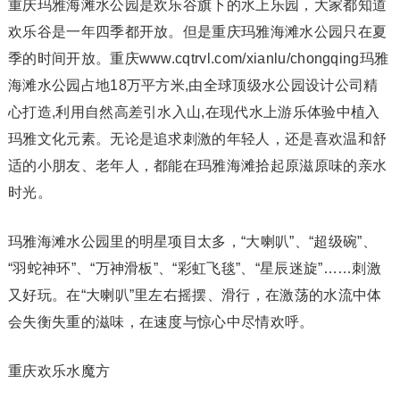
重庆玛雅海滩水公园是欢乐谷旗下的水上乐园，大家都知道
欢乐谷是一年四季都开放。但是重庆玛雅海滩水公园只在夏
季的时间开放。重庆www.cqtrvl.com/xianlu/chongqing玛雅
海滩水公园占地18万平方米,由全球顶级水公园设计公司精
心打造,利用自然高差引水入山,在现代水上游乐体验中植入
玛雅文化元素。无论是追求刺激的年轻人，还是喜欢温和舒
适的小朋友、老年人，都能在玛雅海滩拾起原滋原味的亲水
时光。
玛雅海滩水公园里的明星项目太多，“大喇叭”、“超级碗”、
“羽蛇神环”、“万神滑板”、“彩虹飞毯”、“星辰迷旋”……刺激
又好玩。在“大喇叭”里左右摇摆、滑行，在激荡的水流中体
会失衡失重的滋味，在速度与惊心中尽情欢呼。
重庆欢乐水魔方