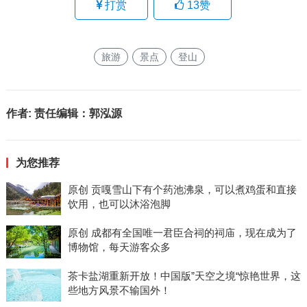
打赏
13
赞
旅游
景点
登山
作者:
责任编辑：郭泓源
为您推荐
原创 贡嘎雪山下有个药池沸泉，可以煮鸡蛋和直接
饮用，也可以沐浴泡脚
原创 成都有全国唯一君臣合祠的祠庙，现在成为了
博物馆，每天游客众多
茶卡盐湖重新开放！中国版”天空之境“惊艳世界，这
些地方风景不输国外！