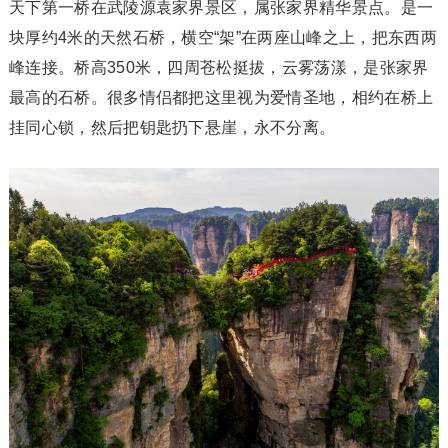
天下第一桥在武陵源袁家界景区，属张家界精华景点。是一
块厚约4米的天然石桥，横空“架”在两座山峰之上，把东西两
峰连接。桥高350米，四周苍松挺拔，云雾荡漾，是张家界
最高的石桥。很多情侣都把这里视为爱情圣地，相约在桥上
挂同心锁，然后把钥匙扔下悬崖，永不分离。