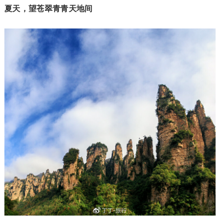
夏天，望苍翠青青天地间