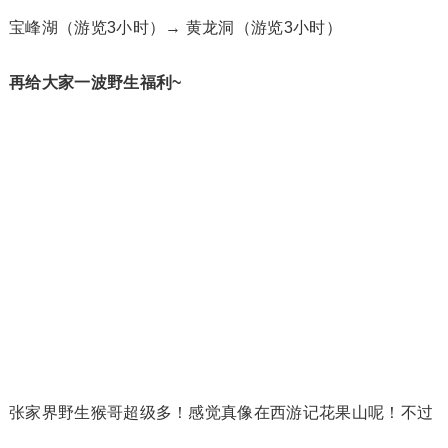
（游览2小时）→ 乘坐环保车 → 金鞭溪（游览3小时）
→ 吴家峪门票站（标志门）
D3：
宝峰湖（游览3小时）→ 黄龙洞（游览3小时）
再给大家一波野生福利~