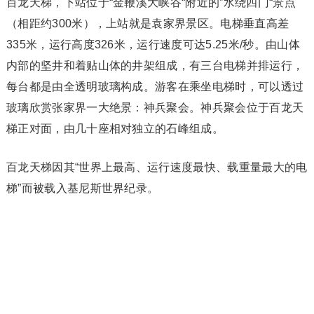
百龙天梯，下站位于“金鞭溪大峡谷“附近的”水绕四门“景点
（相距约300米），上站就是袁家界景区。电梯垂直高差
335米，运行高度326米，运行速度可达5.25米/秒。由山体
内部的坚井和着贴山体的井架组成，有三台电梯并排运行，
每台都是由全透明玻璃构成。游客在乘坐电梯时，可以透过
玻璃欣赏张家界一大绝景：神兵聚会。神兵聚会位于百龙天
梯正对面，由几十座相对独立的石峰组成。
百龙天梯因其“世界上最高、运行速度最快、载重量最大的电
梯”而被载入基尼斯世界纪录。