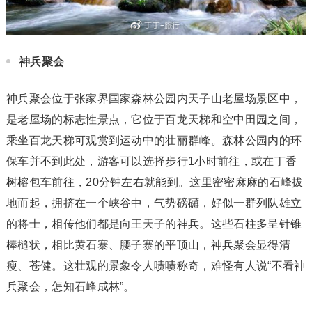
神兵聚会
神兵聚会位于张家界国家森林公园内天子山老屋场景区中，
是老屋场的标志性景点，它位于百龙天梯和空中田园之间，
乘坐百龙天梯可观赏到运动中的壮丽群峰。森林公园内的环
保车并不到此处，游客可以选择步行1小时前往，或在丁香
树榕包车前往，20分钟左右就能到。这里密密麻麻的石峰拔
地而起，拥挤在一个峡谷中，气势磅礴，好似一群列队雄立
的将士，相传他们都是向王天子的神兵。这些石柱多呈针锥
棒槌状，相比黄石寨、腰子寨的平顶山，神兵聚会显得清
瘦、苍健。这壮观的景象令人啧啧称奇，难怪有人说“不看神
兵聚会，怎知石峰成林”。