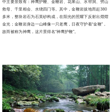
中主要景致有：神鹰护鞭、金鞭岩、花果山、水帘洞、劈山
救母、千里相会、水绕四门等。其中，金鞭岩拔地而起380
多米，整块岩石为石英砂构成，在阳光的照耀下反射出熠熠
金光；金鞭岩身边一山峰像一只老鹰，日夜守护着“金鞭”，
故而被称为神鹰，这片景得名“神鹰护鞭”。