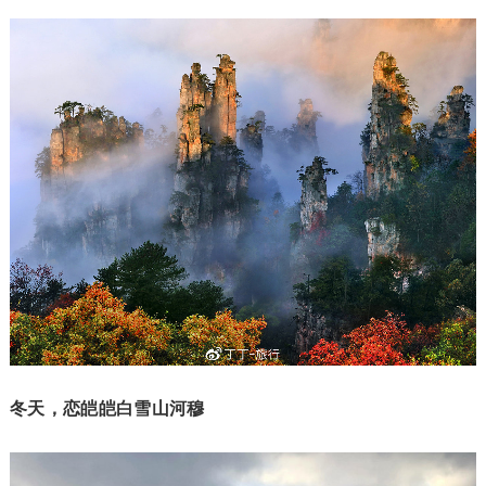
冬天，恋皑皑白雪山河穆