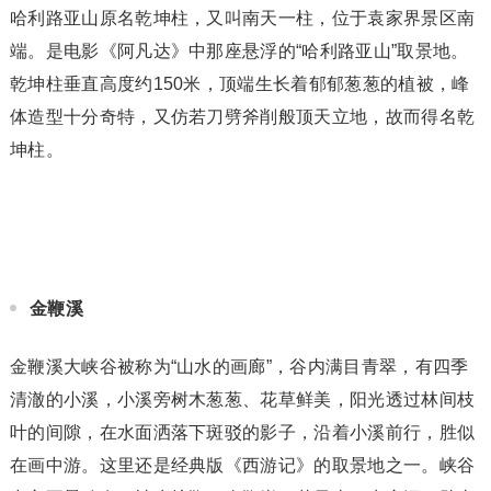
哈利路亚山原名乾坤柱，又叫南天一柱，位于袁家界景区南
端。是电影《阿凡达》中那座悬浮的“哈利路亚山”取景地。
乾坤柱垂直高度约150米，顶端生长着郁郁葱葱的植被，峰
体造型十分奇特，又仿若刀劈斧削般顶天立地，故而得名乾
坤柱。
金鞭溪
金鞭溪大峡谷被称为“山水的画廊”，谷内满目青翠，有四季
清澈的小溪，小溪旁树木葱葱、花草鲜美，阳光透过林间枝
叶的间隙，在水面洒落下斑驳的影子，沿着小溪前行，胜似
在画中游。这里还是经典版《西游记》的取景地之一。峡谷