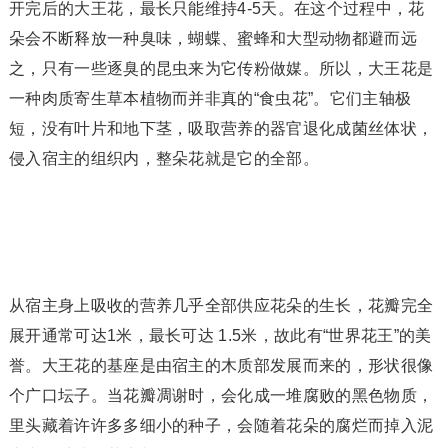
开完后的大王花，最长只能维持4-5天。在这个过程中，花
朵会不断释放一种臭味，蝴蝶、蜜蜂和大型动物都避而远
之，只有一些逐臭的昆虫来为它传粉做媒。所以，大王花是
一种肉质寄生草本植物而并非真的“食虫花”。它们主轴极
短，没有叶片和地下茎，吸取营养的器官退化成菌丝体状，
侵入宿主的组织内，整朵花就是它的全部。
从宿主身上吸收的营养几乎全部供应花朵的生长，花瓣完全
展开通常可达1米，最长可达 1.5米，故此有“世界花王”的美
誉。大王花的基座是由宿主的木质部发展而来的，形状很像
个广口坛子。当花瓣凋谢时，会化成一堆腐败的黑色物质，
里头藏着许许多多细小的种子，会随着花朵的腐烂而掉入泥