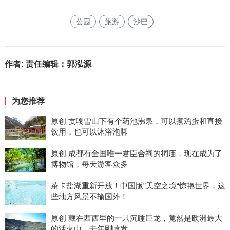
公园
旅游
沙巴
作者:
责任编辑：郭泓源
为您推荐
原创 贡嘎雪山下有个药池沸泉，可以煮鸡蛋和直接
饮用，也可以沐浴泡脚
原创 成都有全国唯一君臣合祠的祠庙，现在成为了
博物馆，每天游客众多
茶卡盐湖重新开放！中国版”天空之境“惊艳世界，这
些地方风景不输国外！
原创 藏在西西里的一只沉睡巨龙，竟然是欧洲最大
的活火山，去年刚喷发