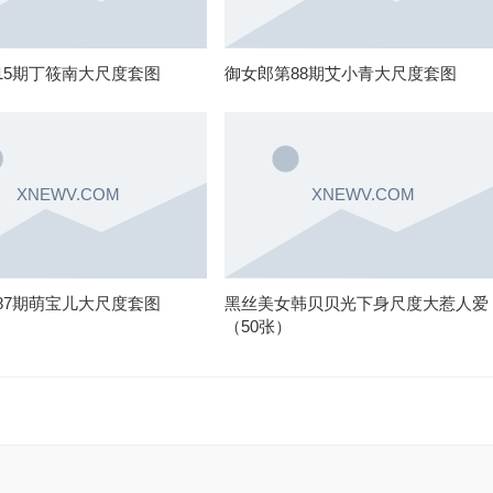
15期丁筱南大尺度套图
御女郎第88期艾小青大尺度套图
87期萌宝儿大尺度套图
黑丝美女韩贝贝光下身尺度大惹人爱
（50张）