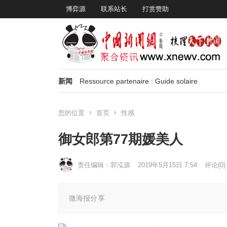
博弈源
联系站长
打赏赞助
新闻
Ressource partenaire : Guide solaire
您的位置
首页
性感
御女郎第77期媛美人
责任编辑：郭泓源
2019年5月15日 7:54
评论(0)
微海报分享