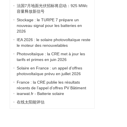
法国7月地面光伏招标将启动：925 MWc
容量释放新信号
Stockage : le TURPE 7 prépare un
nouveau signal pour les batteries en
2026
IEA 2026 : le solaire photovoltaïque reste
le moteur des renouvelables
Photovoltaïque : la CRE met à jour les
tarifs et primes en juin 2026
Solaire en France : un appel d’offres
photovoltaïque prévu en juillet 2026
France : la CRE publie les résultats
récents de l’appel d’offres PV Bâtiment
iearwat.fr - Batterie solaire
在线太阳能评估