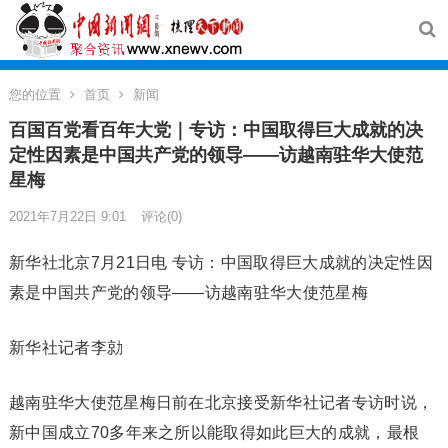
您的位置
首页
新闻
百国百党看百年大党｜专访：中国取得巨大成就的决
定性因素是中国共产党的领导——访越南驻华大使范
星梅
2021年7月22日 9:01
评论(0)
新华社北京7月21日电 专访：中国取得巨大成就的决定性因
素是中国共产党的领导——访越南驻华大使范星梅
新华社记者李勍
越南驻华大使范星梅日前在北京接受新华社记者专访时说，
新中国成立70多年来之所以能取得如此巨大的成就，最根