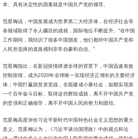
本、具有决定性的因素就是中国共产党的领导。
范星梅说，中国发展成为世界第二大经济体，在经济社会等
各领域取得了令人瞩目的成就，国际地位不断提升。“在中国
工作期间，我结识了很多中国朋友，他们都对中国共产党和
人民所选择的道路感到非常自豪和自信。”
范星梅指出，在新冠疫情肆虐全球的背景下，中国迅速有效
控制疫情，成为2020年全球唯一实现经济正增长的主要经济
体；中国打赢脱贫攻坚战，全面建成小康社会，如期实现第
一个百年奋斗目标。取得这些辉煌成就，离不开中国共产党
的坚强和正确领导，离不开中国人民的努力和团结。
范星梅高度评价习近平新时代中国特色社会主义思想的重大
意义。范星梅认为，《习近平谈治国理政》中的观点和论