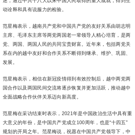
述，通过中共十八大以来中国人民取得的重大成就，得到生
动诠释和具有说服力的检验。
范星梅表示，越南共产党和中国共产党的友好关系由胡志明
主席、毛泽东主席等两党两国老一辈领导人精心培育，是两
党、两国、两国人民的共同宝贵财富。近年来，包括两党关
系在内的越中友好和合作关系不断得到继承、维护、巩固、
发展。
范星梅表示，相信在新冠疫情得到有效控制后，越中两党两
国合作以及两国民间交流将逐步恢复并更加活跃，推动越中
全面战略合作伙伴关系迈向新高度。
范星梅在采访结束时表示，2021年是中国政治生活中具有重
大意义的年份，是中国共产党成立100周年，也是“十四五”
规划的开局之年。范星梅说，祝愿在中国共产党领导下，中