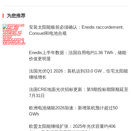
为您推荐
安装太阳能板前必须确认：Enedis raccordement、
Consuel和电池合规
Enedis上半年数据：法国自用电约1.36 TWh，储能
价值更明显
法国光伏Q1 2026：装机达到33.0 GW，住宅太阳能
继续增长
法国CRE地面光伏招标更新：第9期投标期限顺延至
7月31日
欧洲电池储能2026加速：新增装机预计超过50
GWh
欧盟太阳能继续扩张：2025年光伏容量约406