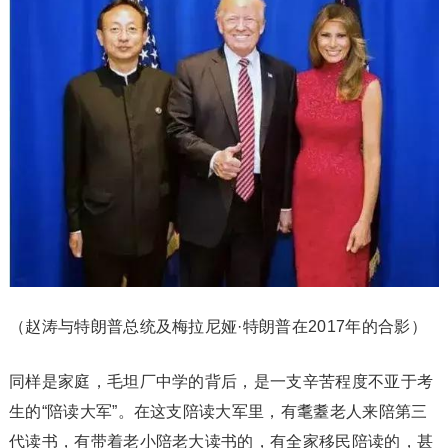
（赵涛与特朗普总统及梅拉尼娅·特朗普在2017年的合影）
同样是家庭，毛坦厂中学的背后，是一支辛苦程度不亚于考
生的“陪读大军”。在这支陪读大军里，有耄耋老人来陪第三
代读书，有带着老小陪老大读书的，有全家移民陪读的，甚