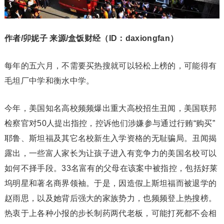
作者/卯妮子 来源/盒饭财经（ID：daxiongfan）
每年的五六月，不需要买热搜就可以轻松上榜的，可能得有
毛坦厂中学和衡水中学。
今年，美国知名高校频频爆出重大高校招生丑闻，美国联邦
检察官对50人提出指控，控诉他们涉嫌参与通过行贿“购买”
耶鲁、斯坦福及其它名校新生入学资格的无耻骗局。丑闻揭
露出，一些富人家长为让孩子进入有竞争力的美国名校可以
如何不择手段。33名富有的父母在该案中被指控，包括好莱
坞明星和著名商界领袖。于是，因造假上斯坦福而被退学的
赵雨思，以及她背后强大的家族势力，也频频登上热搜榜。
热衷于上各种小报的步长制药两代老板，可能打死都不会相