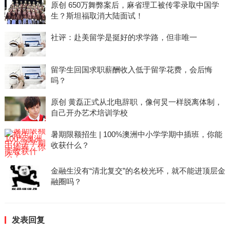
原创 650万舞弊案后，麻省理工被传零录取中国学
生？斯坦福取消大陆面试！
社评：赴美留学是挺好的求学路，但非唯一
留学生回国求职薪酬收入低于留学花费，会后悔
吗？
原创 黄磊正式从北电辞职，像何炅一样脱离体制，
自己开办艺术培训学校
暑期限额招生 | 100%澳洲中小学学期中插班，你能
收获什么？
金融生没有“清北复交”的名校光环，就不能进顶层金
融圈吗？
发表回复